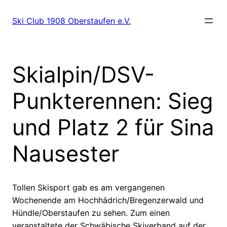
Zum
Inhalt
Ski Club 1908 Oberstaufen e.V.
springen
Skialpin/DSV-
Punkterennen: Sieg
und Platz 2 für Sina
Nausester
Tollen Skisport gab es am vergangenen
Wochenende am Hochhädrich/Bregenzerwald und
Hündle/Oberstaufen zu sehen. Zum einen
veranstaltete der Schwäbische Skiverband auf der